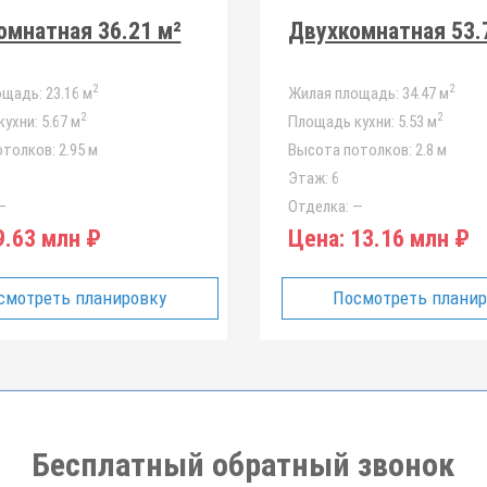
мнатная 36.21 м²
Двухкомнатная 53.
2
2
ощадь:
23.16 м
Жилая площадь:
34.47 м
2
2
ухни:
5.67 м
Площадь кухни:
5.53 м
отолков:
2.95 м
Высота потолков:
2.8 м
Этаж:
6
—
Отделка:
—
.63 млн ₽
Цена:
13.16 млн ₽
смотреть планировку
Посмотреть плани
Бесплатный обратный звонок